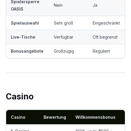
Spielersperre
Nein
Ja
OASIS
Spielauswahl
Sehr groß
Eingeschränkt
Live-Tische
Verfügbar
Oft begrenzt
Bonusangebote
Großzügig
Reguliert
Casino
Casino
Bewertung
Willkommensbonus