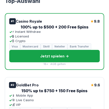
Top-Auswahl
Casino Royale
9.8
★
#1
100% up to $500 + 200 Free Spins
✓
⚡ Instant Withdraw
✓
🔒 Licensed
✓
₿ Crypto
Visa
Mastercard
Skrill
Neteller
Bank Transfer
Jetzt spielen →
18+ · AGB gelten
GoldBet Pro
9.6
★
#2
150% up to $750 + 150 Free Spins
✓
📱 Mobile App
✓
🎯 Live Casino
✓
💰 VIP