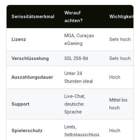
Worauf
Seriositätsmerkmal
Wichtigkeit
achten?
MGA, Curaçao
Lizenz
Sehr hoch
eGaming
Verschlüsselung
SSL 256-Bit
Sehr hoch
Unter 24
Auszahlungsdauer
Hoch
Stunden ideal
Live-Chat,
Mittel bis
Support
deutsche
hoch
Sprache
Limits,
Spielerschutz
Hoch
Selbstausschluss