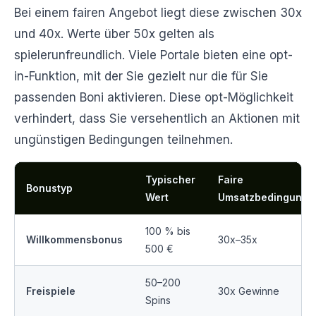
Bei einem fairen Angebot liegt diese zwischen 30x
und 40x. Werte über 50x gelten als
spielerunfreundlich. Viele Portale bieten eine opt-
in-Funktion, mit der Sie gezielt nur die für Sie
passenden Boni aktivieren. Diese opt-Möglichkeit
verhindert, dass Sie versehentlich an Aktionen mit
ungünstigen Bedingungen teilnehmen.
Typischer
Faire
Bonustyp
Wert
Umsatzbedingung
100 % bis
Willkommensbonus
30x–35x
500 €
50–200
Freispiele
30x Gewinne
Spins