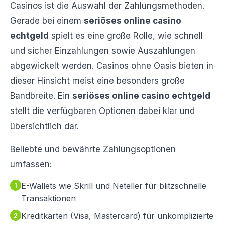
Casinos ist die Auswahl der Zahlungsmethoden.
Gerade bei einem
seriöses online casino
echtgeld
spielt es eine große Rolle, wie schnell
und sicher Einzahlungen sowie Auszahlungen
abgewickelt werden. Casinos ohne Oasis bieten in
dieser Hinsicht meist eine besonders große
Bandbreite. Ein
seriöses online casino echtgeld
stellt die verfügbaren Optionen dabei klar und
übersichtlich dar.
Beliebte und bewährte Zahlungsoptionen
umfassen:
E-Wallets wie Skrill und Neteller für blitzschnelle
Transaktionen
Kreditkarten (Visa, Mastercard) für unkomplizierte