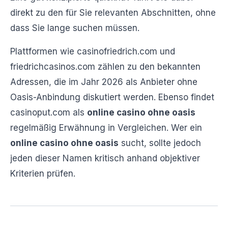
direkt zu den für Sie relevanten Abschnitten, ohne
dass Sie lange suchen müssen.
Plattformen wie casinofriedrich.com und
friedrichcasinos.com zählen zu den bekannten
Adressen, die im Jahr 2026 als Anbieter ohne
Oasis-Anbindung diskutiert werden. Ebenso findet
casinoput.com als
online casino ohne oasis
regelmäßig Erwähnung in Vergleichen. Wer ein
online casino ohne oasis
sucht, sollte jedoch
jeden dieser Namen kritisch anhand objektiver
Kriterien prüfen.