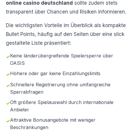
online casino deutschland
sollte zudem stets
transparent über Chancen und Risiken informieren.
Die wichtigsten Vorteile im Überblick als kompakte
Bullet Points, häufig auf den Seiten über eine slick
gestaltete Liste präsentiert:
Keine länderübergreifende Spielersperre über
OASIS
Höhere oder gar keine Einzahlungslimits
Schnellere Registrierung ohne umfangreiche
Sperrabfragen
Oft größere Spielauswahl durch internationale
Anbieter
Attraktive Bonusangebote mit weniger
Beschränkungen