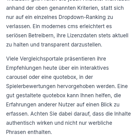
anhand der oben genannten Kriterien, statt sich
nur auf ein einzelnes Dropdown-Ranking zu
verlassen. Ein modernes cms erleichtert es
seriösen Betreibern, ihre Lizenzdaten stets aktuell
zu halten und transparent darzustellen.
Viele Vergleichsportale präsentieren ihre
Empfehlungen heute über ein interaktives
carousel oder eine quotebox, in der
Spielerbewertungen hervorgehoben werden. Eine
gut gestaltete quotebox kann Ihnen helfen, die
Erfahrungen anderer Nutzer auf einen Blick zu
erfassen. Achten Sie dabei darauf, dass die Inhalte
authentisch wirken und nicht nur werbliche
Phrasen enthalten.