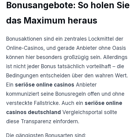
Bonusangebote: So holen Sie
das Maximum heraus
Bonusaktionen sind ein zentrales Lockmittel der
Online-Casinos, und gerade Anbieter ohne Oasis
können hier besonders großzügig sein. Allerdings
ist nicht jeder Bonus tatsächlich vorteilhaft – die
Bedingungen entscheiden über den wahren Wert.
Ein
seriöse online casinos
Anbieter
kommuniziert seine Bonusregeln offen und ohne
versteckte Fallstricke. Auch ein
seriöse online
casinos deutschland
Vergleichsportal sollte
diese Transparenz einfordern.
Die gängigsten Bonusarten sind: