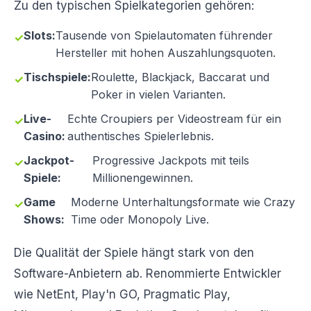
Zu den typischen Spielkategorien gehören:
Slots:
Tausende von Spielautomaten führender
Hersteller mit hohen Auszahlungsquoten.
Tischspiele:
Roulette, Blackjack, Baccarat und
Poker in vielen Varianten.
Live-
Echte Croupiers per Videostream für ein
Casino:
authentisches Spielerlebnis.
Jackpot-
Progressive Jackpots mit teils
Spiele:
Millionengewinnen.
Game
Moderne Unterhaltungsformate wie Crazy
Shows:
Time oder Monopoly Live.
Die Qualität der Spiele hängt stark von den
Software-Anbietern ab. Renommierte Entwickler
wie NetEnt, Play'n GO, Pragmatic Play,