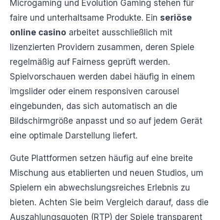
Microgaming und Evolution Gaming stehen für
faire und unterhaltsame Produkte. Ein
seriöse
online casino
arbeitet ausschließlich mit
lizenzierten Providern zusammen, deren Spiele
regelmäßig auf Fairness geprüft werden.
Spielvorschauen werden dabei häufig in einem
imgslider oder einem responsiven carousel
eingebunden, das sich automatisch an die
Bildschirmgröße anpasst und so auf jedem Gerät
eine optimale Darstellung liefert.
Gute Plattformen setzen häufig auf eine breite
Mischung aus etablierten und neuen Studios, um
Spielern ein abwechslungsreiches Erlebnis zu
bieten. Achten Sie beim Vergleich darauf, dass die
Auszahlungsquoten (RTP) der Spiele transparent