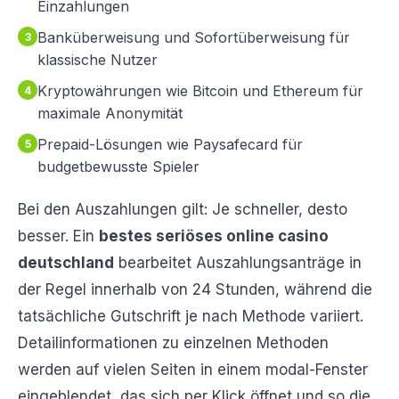
Einzahlungen
Banküberweisung und Sofortüberweisung für
klassische Nutzer
Kryptowährungen wie Bitcoin und Ethereum für
maximale Anonymität
Prepaid-Lösungen wie Paysafecard für
budgetbewusste Spieler
Bei den Auszahlungen gilt: Je schneller, desto
besser. Ein
bestes seriöses online casino
deutschland
bearbeitet Auszahlungsanträge in
der Regel innerhalb von 24 Stunden, während die
tatsächliche Gutschrift je nach Methode variiert.
Detailinformationen zu einzelnen Methoden
werden auf vielen Seiten in einem modal-Fenster
eingeblendet, das sich per Klick öffnet und so die