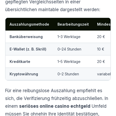
gepflegten Vergleichsseiten in einer
übersichtlichen maintable dargestellt werden:
Auszahlungsmethode
Bearbeitungszeit
Mindestbe
Banküberweisung
1–3 Werktage
20 €
E-Wallet (z. B. Skrill)
0–24 Stunden
10 €
Kreditkarte
1–5 Werktage
20 €
Kryptowährung
0–2 Stunden
variabel
Für eine reibungslose Auszahlung empfiehlt es
sich, die Verifizierung frühzeitig abzuschließen. In
einem
seriöses online casino echtgeld
Umfeld
müssen Sie ohnehin Ihre Identität bestätigen,