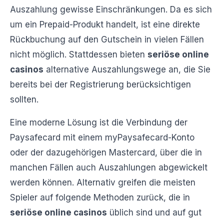
Auszahlung gewisse Einschränkungen. Da es sich
um ein Prepaid-Produkt handelt, ist eine direkte
Rückbuchung auf den Gutschein in vielen Fällen
nicht möglich. Stattdessen bieten
seriöse online
casinos
alternative Auszahlungswege an, die Sie
bereits bei der Registrierung berücksichtigen
sollten.
Eine moderne Lösung ist die Verbindung der
Paysafecard mit einem myPaysafecard-Konto
oder der dazugehörigen Mastercard, über die in
manchen Fällen auch Auszahlungen abgewickelt
werden können. Alternativ greifen die meisten
Spieler auf folgende Methoden zurück, die in
seriöse online casinos
üblich sind und auf gut