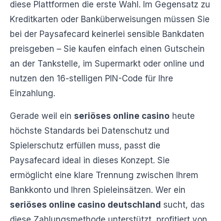
diese Plattformen die erste Wahl. Im Gegensatz zu
Kreditkarten oder Banküberweisungen müssen Sie
bei der Paysafecard keinerlei sensible Bankdaten
preisgeben – Sie kaufen einfach einen Gutschein
an der Tankstelle, im Supermarkt oder online und
nutzen den 16-stelligen PIN-Code für Ihre
Einzahlung.
Gerade weil ein
seriöses online casino
heute
höchste Standards bei Datenschutz und
Spielerschutz erfüllen muss, passt die
Paysafecard ideal in dieses Konzept. Sie
ermöglicht eine klare Trennung zwischen Ihrem
Bankkonto und Ihren Spieleinsätzen. Wer ein
seriöses online casino deutschland
sucht, das
diese Zahlungsmethode unterstützt, profitiert von