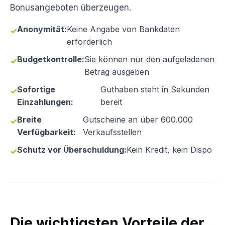
Bonusangeboten überzeugen.
Anonymität:
Keine Angabe von Bankdaten
erforderlich
Budgetkontrolle:
Sie können nur den aufgeladenen
Betrag ausgeben
Sofortige
Guthaben steht in Sekunden
Einzahlungen:
bereit
Breite
Gutscheine an über 600.000
Verfügbarkeit:
Verkaufsstellen
Schutz vor Überschuldung:
Kein Kredit, kein Dispo
Die wichtigsten Vorteile der