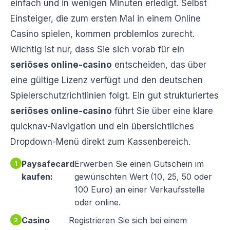
einfach und in wenigen Minuten erledigt. Selbst
Einsteiger, die zum ersten Mal in einem Online
Casino spielen, kommen problemlos zurecht.
Wichtig ist nur, dass Sie sich vorab für ein
seriöses online-casino
entscheiden, das über
eine gültige Lizenz verfügt und den deutschen
Spielerschutzrichtlinien folgt. Ein gut strukturiertes
seriöses online-casino
führt Sie über eine klare
quicknav-Navigation und ein übersichtliches
Dropdown-Menü direkt zum Kassenbereich.
Paysafecard
Erwerben Sie einen Gutschein im
kaufen:
gewünschten Wert (10, 25, 50 oder
100 Euro) an einer Verkaufsstelle
oder online.
Casino
Registrieren Sie sich bei einem