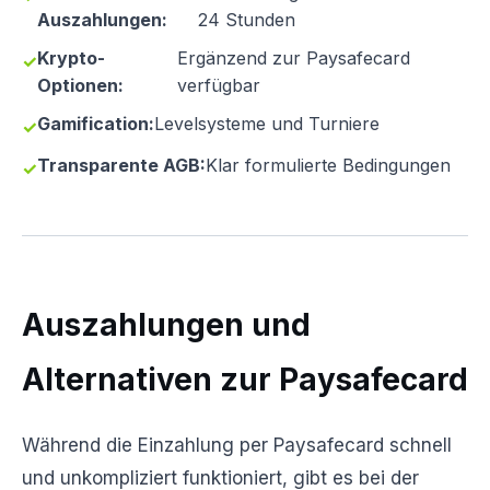
Auszahlungen:
24 Stunden
Krypto-
Ergänzend zur Paysafecard
Optionen:
verfügbar
Gamification:
Levelsysteme und Turniere
Transparente AGB:
Klar formulierte Bedingungen
Auszahlungen und
Alternativen zur Paysafecard
Während die Einzahlung per Paysafecard schnell
und unkompliziert funktioniert, gibt es bei der