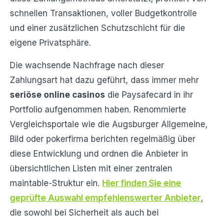
schnellen Transaktionen, voller Budgetkontrolle
und einer zusätzlichen Schutzschicht für die
eigene Privatsphäre.
Die wachsende Nachfrage nach dieser
Zahlungsart hat dazu geführt, dass immer mehr
seriöse online casinos
die Paysafecard in ihr
Portfolio aufgenommen haben. Renommierte
Vergleichsportale wie die Augsburger Allgemeine,
Bild oder pokerfirma berichten regelmäßig über
diese Entwicklung und ordnen die Anbieter in
übersichtlichen Listen mit einer zentralen
maintable-Struktur ein.
Hier finden Sie eine
geprüfte Auswahl empfehlenswerter Anbieter
,
die sowohl bei Sicherheit als auch bei