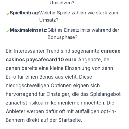
Umsetzen?
Spielbeitrag:
Welche Spiele zählen wie stark zum
Umsatz?
Maximaleinsatz:
Gibt es Einsatzlimits während der
Bonusphase?
Ein interessanter Trend sind sogenannte
curacao
casinos paysafecard 10 euro
Angebote, bei
denen bereits eine kleine Einzahlung von zehn
Euro für einen Bonus ausreicht. Diese
niedrigschwelligen Optionen eignen sich
hervorragend für Einsteiger, die das Spielangebot
zunächst risikoarm kennenlernen möchten. Die
Anbieter werben dafür oft mit auffälligen opt-in-
Bannern direkt auf der Startseite.