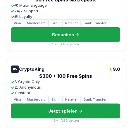
✓
🌍 Multi-language
✓
24/7 Support
✓
🎁 Loyalty
Visa
Mastercard
Skrill
Neteller
Bank Transfer
Besuchen →
18+ · AGB gelten
CryptoKing
9.0
★
#5
$300 + 100 Free Spins
✓
₿ Crypto Only
✓
🔮 Anonymous
✓
⚡ Instant
Visa
Mastercard
Skrill
Neteller
Bank Transfer
Jetzt spielen →
18+ · AGB gelten