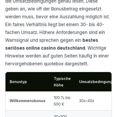
die Umsatzbedingungen genau lesen. Diese
geben an, wie oft der Bonusbetrag eingesetzt
werden muss, bevor eine Auszahlung möglich ist.
Ein faires Verhältnis liegt bei einem 30- bis 40-
fachen Umsatz. Höhere Anforderungen sind ein
Warnsignal und sprechen gegen ein
bestes
seriöses online casino deutschland
. Wichtige
Hinweise werden auf guten Seiten häufig in einer
hervorgehobenen quotebox dargestellt.
Typische
Bonustyp
Umsatzbedingung
Höhe
100 % bis
Willkommensbonus
30x–40x
500 €
20–200