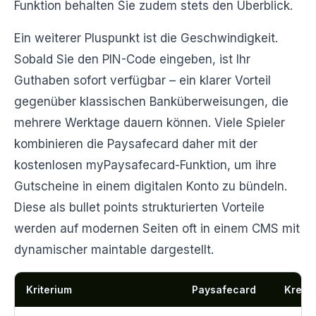
Funktion behalten Sie zudem stets den Überblick.
Ein weiterer Pluspunkt ist die Geschwindigkeit.
Sobald Sie den PIN-Code eingeben, ist Ihr
Guthaben sofort verfügbar – ein klarer Vorteil
gegenüber klassischen Banküberweisungen, die
mehrere Werktage dauern können. Viele Spieler
kombinieren die Paysafecard daher mit der
kostenlosen myPaysafecard-Funktion, um ihre
Gutscheine in einem digitalen Konto zu bündeln.
Diese als bullet points strukturierten Vorteile
werden auf modernen Seiten oft in einem CMS mit
dynamischer maintable dargestellt.
Kriterium
Paysafecard
Kredit