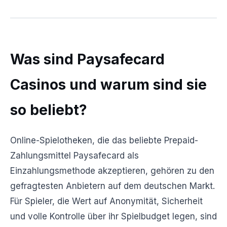
Was sind Paysafecard
Casinos und warum sind sie
so beliebt?
Online-Spielotheken, die das beliebte Prepaid-
Zahlungsmittel Paysafecard als
Einzahlungsmethode akzeptieren, gehören zu den
gefragtesten Anbietern auf dem deutschen Markt.
Für Spieler, die Wert auf Anonymität, Sicherheit
und volle Kontrolle über ihr Spielbudget legen, sind