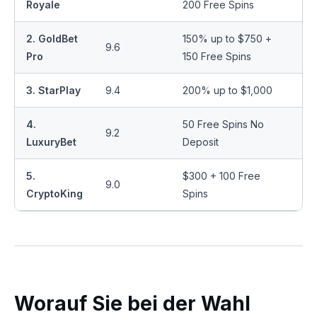
Royale
200 Free Spins
2. GoldBet
150% up to $750 +
9.6
Be
Pro
150 Free Spins
3. StarPlay
9.4
200% up to $1,000
Be
4.
50 Free Spins No
9.2
Be
LuxuryBet
Deposit
5.
$300 + 100 Free
9.0
Be
CryptoKing
Spins
Worauf Sie bei der Wahl